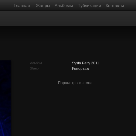
Главная
Жанры
Альбомы
Публикации
Контакты
Альбом
Systo Palty 2011
Жанр
Репортаж
Параметры съемки