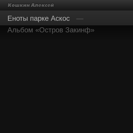
Еноты парке Аскос
Альбом «Остров Закинф»