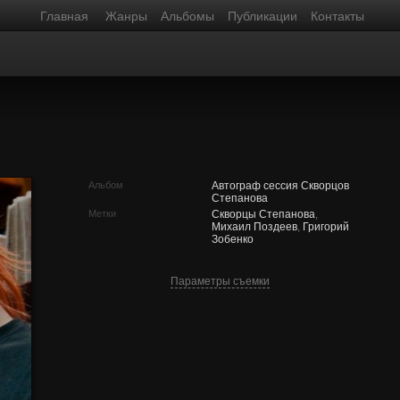
Главная
Жанры
Альбомы
Публикации
Контакты
Альбом
Автограф сессия Скворцов
Степанова
Метки
Скворцы Степанова
,
Михаил Поздеев
,
Григорий
Зобенко
Параметры съемки