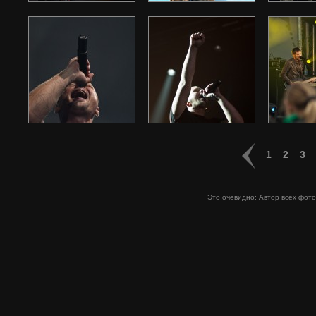
1
2
3
Это очевидно: Автор всех фо